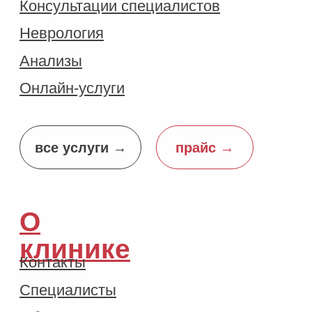
ООО "Алёнушка"
ИНН 9725162943
ОГРН 1247700468718
Лицензия Л041-01137-77/02038465
Политика конфиденциальности
Договор оферты
Правила обслуживания
*Мы не рекомендуем использование социальных сетей
компании Meta: Facebook и Instagram в связи с
признанием 21 марта 2022 Meta Platforms Inc
экстремистской организацией по статье 282.2 УК РФ.