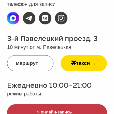
Удаление татуировок и татуажа
Эстетическая косметология
Процедуры для тела
Лечение кожи
Консультации специалистов
Неврология
Анализы
Онлайн-услуги
все услуги →
прайс →
О
клинике
Контакты
Специалисты