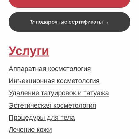
Оборудование и препараты
Способы оплаты
Программа лояльности
Документы
Отзывы
Новости
Блог
Вакансии
заявления →
акции →
Оплачивайте
→
частями
Рассрочка от
→
20+ банков