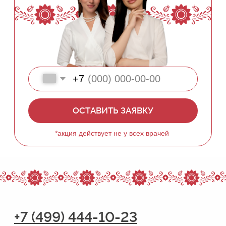
3-й Павелецкий проезд, 3
10 минут от м. Павелецкая
маршрут →
🚕ㅤтакси →
Ежедневно 10:00–21:00
режим работы
⚡ онлайн-запись →
✨ подарочные сертификаты →
Услуги
Аппаратная косметология
Инъекционная косметология