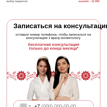
10 минут от м. Павелецкая
маршрут →
🚕ㅤтакси →
Ежедневно 10:00–21:00
режим работы
⚡ онлайн-запись →
✨ подарочные сертификаты →
Услуги
Аппаратная косметология
Инъекционная косметология
Удаление татуировок и татуажа