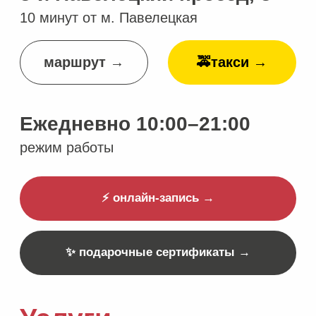
Программа лояльности
Документы
Отзывы
Новости
Блог
Вакансии
заявления →
акции →
Оплачивайте
→
частями
Рассрочка от
→
20+ банков
ООО "Алёнушка"