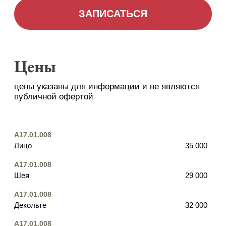
A17.01.008
Декольте
32 000
A17.01.008
Живот
40 000
A17.01.008
Колени
23 000
A17.01.008
Локти
23 000
A17.01.008
Руки (внутр. часть бедра)
33 000
A17.01.008
Бедра (внутр. поверхность)
40 000
A17.01.008
Ягодицы
45 000
A17.01.008
Глаза
21 000
A17.01.008
Кисти рук
25 000
A17.01.008
Спина (1/3 часть)
35 000
A17.01.008