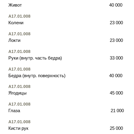
Спина полностью
55 000
A17.01.008
Щеки
28 000
Несколько зон – выгоднее
A17.01.008
Лицо + шея
53 000
выбор пациентов
выгода – 11 000
A17.01.008
Лицо + шея + декольте
69 000
выбор пацентов
выгода – 27 000
A17.01.008
Шея + декольте
49 000
выбор пациентов
выгода – 12 000
Записаться на консультацию
оставьте номер телефона, чтобы записаться на
консультацию к врачу-косметологу
бесплатная консультация
только до конца месяца*