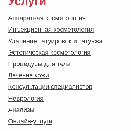
ИНН 9725162943
ОГРН 1247700468718
Лицензия Л041-01137-77/02038465
Политика конфиденциальности
Договор оферты
Правила обслуживания
*Мы не рекомендуем использование социальных сетей
компании Meta: Facebook и Instagram в связи с
признанием 21 марта 2022 Meta Platforms Inc
экстремистской организацией по статье 282.2 УК РФ.