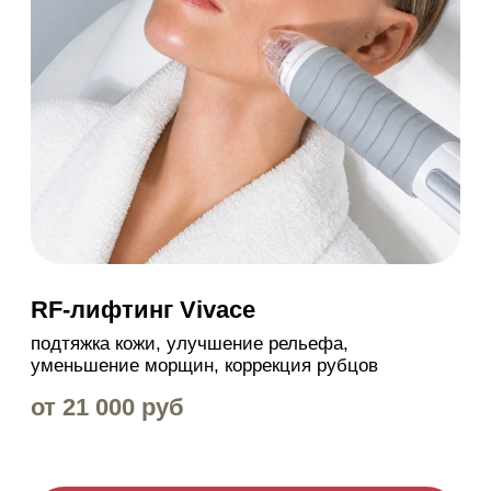
RF-лифтинг Vivace
подтяжка кожи, улучшение рельефа,
уменьшение морщин, коррекция рубцов
от 21 000 руб
ЗАПИСАТЬСЯ
Цены
цены указаны для информации и не являются
публичной офертой
A17.01.008
Лицо
35 000
A17.01.008
Шея
29 000