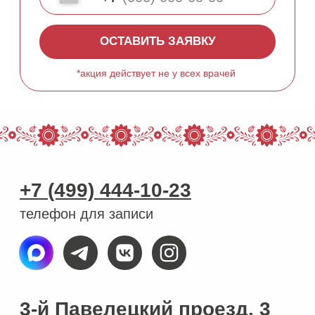
Эстетическая косметология
Процедуры для тела
Лечение кожи
Консультации специалистов
Неврология
Анализы
Онлайн-услуги
все услуги →
прайс →
О
клинике
Контакты
Специалисты
Оборудование и препараты
Способы оплаты