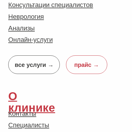
Вакансии
заявления →
акции →
Оплачивайте
→
частями
Рассрочка от
→
20+ банков
ООО "Алёнушка"
ИНН 9725162943
ОГРН 1247700468718
Лицензия Л041-01137-77/02038465
Политика конфиденциальности