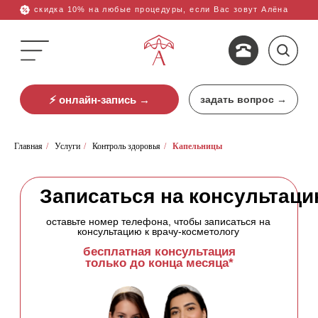
скидка 10% на любые процедуры, если Вас зовут Алёна
⚡ онлайн-запись →
задать вопрос →
3-й Павелецки
Записаться на консультацию
+7 (499) 444-10-23
Главная
/
Услуги
/
Контроль здоровья
/
Капельницы
оставьте номер телефона, чтобы записаться на
консультацию к врачу-косметологу
ны
Акции
О клинике
найти.
бесплатная консультация
только до конца месяца*
+7