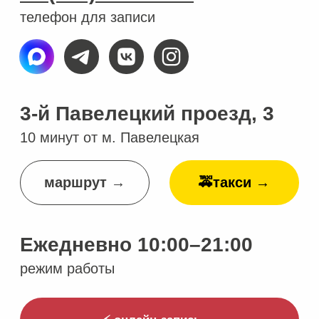
режим работы
⚡ онлайн-запись →
✨ подарочные сертификаты →
Услуги
Аппаратная косметология
Инъекционная косметология
Удаление татуировок и татуажа
Эстетическая косметология
Процедуры для тела
Лечение кожи
Консультации специалистов
Неврология