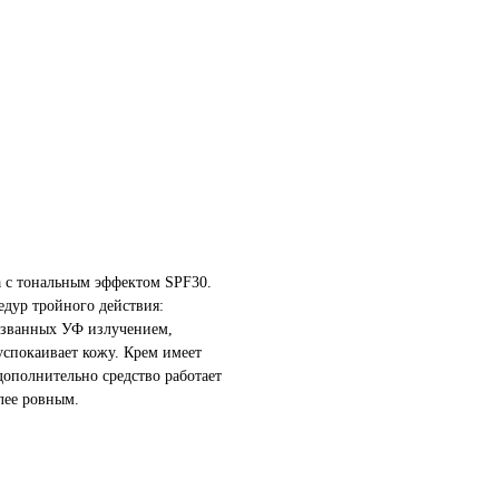
 с тональным эффектом SPF30.
едур тройного действия:
ызванных УФ излучением,
успокаивает кожу. Крем имеет
дополнительно средство работает
олее ровным.