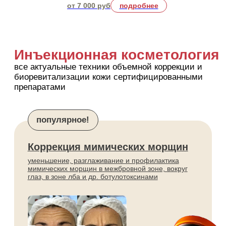
Мезотерапия
индивидуальные коктейли для
решения конкретных проблем
кожи и волос
от 14 000 руб
подробнее
Плазмотерапия
обогащенная тромбоцитами
плазма для омоложения и
улучшения качества кожи
от 14 000 руб
подробнее
Удаление тату и татуажа
удаляем искусственные красители любых цветов
на инновационном PicoSure PRO
популярное!
Удаление любых татуировок
сводим татуировки любых размеров и цветов
быстрее, чем на других лазерах, без шрамов
и рубцов