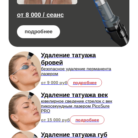
выбор пациентов!
Эндосфера
революционная методика, которая позволяет
эффективно и безопасно произвести
коррекцию тела всего за несколько сеансов
от 6 000 / сеанс
подробнее
Ручной массаж
шаг к восстановлению сил, снятию
напряжения и улучшению
здоровья
от 4 000 руб
подробнее
Обёртывание
расслабление и восстановление, с
использованием бандажей
пропитанных лосьоном
от 8 000 руб
подробнее
новинка
Прессотерапия BTL
улучшение циркуляции лимфы и