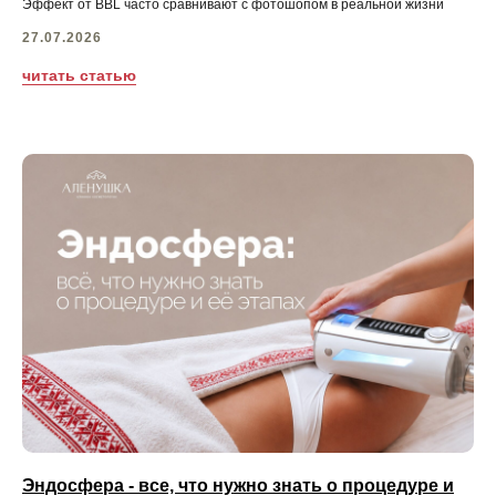
Эффект от BBL часто сравнивают с фотошопом в реальной жизни
3-й Павелецкий проезд, 3
27.07.2026
10 минут от м. Павелецкая
читать статью
маршрут →
🚕ㅤтакси →
Ежедневно 10:00–21:00
режим работы
⚡ онлайн-запись →
✨ подарочные сертификаты →
Услуги
Аппаратная косметология
Инъекционная косметология
Эндосфера - все, что нужно знать о процедуре и
Удаление татуировок и татуажа