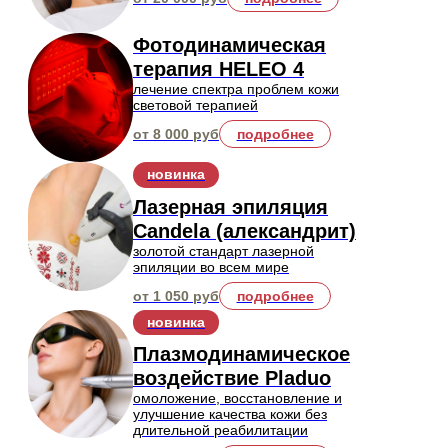
от 450 руб / ед.
подробнее
Контурная пластика
коррекция формы и объема скул,
губ, носогубных складок и других
зон
от 27 500 руб
подробнее
Биоревитализация
инъекции гиалуроновой кислоты
для увлажнения и улучшения
тонуса кожи
от 16 000 руб
подробнее
Коллагенотерапия
коллаген для восстановления
упругости кожи и уменьшения
видимости морщин
от 20 000 руб
подробнее