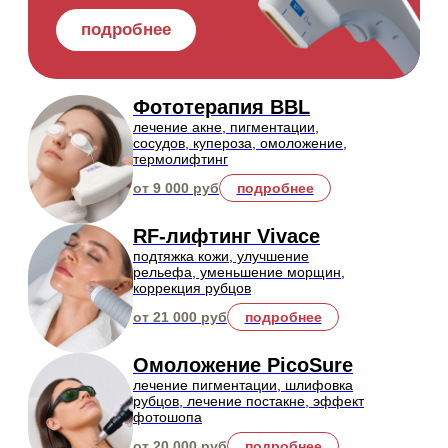
от 1 050 руб
подробнее
новинка
Плазмодинамическое
воздействие Pladuo
омоложение, восстановление и
улучшение качества кожи без
длительной реабилитации
от 7 000 руб
подробнее
Инъекционная косметология
все актуальные техники объемной коррекции и
биоревитализации кожи сертифицированными
препаратами
популярное!
Коррекция мимических морщин
уменьшение, разглаживание и профилактика
мимических морщин в межбровной зоне, вокруг
глаз, в зоне лба и др. ботулотоксинами