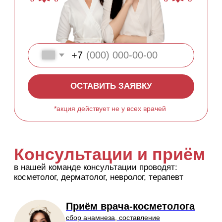
*акция действует не у всех врачей
Консультации и приём
в нашей команде консультации проводят:
косметолог, дерматолог, невролог, терапевт
Приём врача-косметолога
сбор анамнеза, составление
плана лечения, подбор
домашнего ухода
подробнее
от 5 000 руб
Приём врача-дерматолога
сбор анамнеза, назначение
анализов, план лечения кожи,
подбор домашнего ухода
подробнее
от 5 000 руб
Приём врача-невролога
лечение мигрени, остеопатия,
рефлексотерапия, суггестивная
терапия и лечение боли
подробнее
от 8 000 руб
Приём врача-терапевта