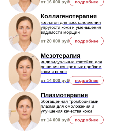
Эстетическая косметология
чистка лица, брендовые авторские уходы,
микротоковая терапия и другие процедуры
популярное!
Комбинированная чистка лица
очищение кожи лица комбинацией
механического и ультразвукового методов
для наилучшего результата
8 500 руб.
подробнее