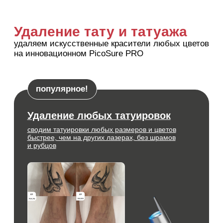
Уходы для лица
авторские и брендовые уходы и
пилинги для решения различных
проблем с кожей
от 6 500 руб
подробнее
Массаж лица
проверенные и эффективные
техники массажа лица для
лифтинга и сияния
от 6 500 руб
подробнее
Микротоковая терапия
стимуляция кровообращения в
зоне лица, сияние и улучшение
качества кожи
от 7 500 руб
подробнее
Процедуры для тела
коррекция фигуры аппаратным и ручным
массажем, а также обертыванием и
прессотерапией