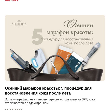
Записаться на консультацию
Осенний марафон красоты: 5 процедур для
восстановления кожи после лета
оставьте номер телефона, чтобы записаться на
консультацию к врачу-косметологу
Из за ультрафиолета и нерегулярного использования SPF, кожа
бесплатная консультация
сталкивается с рядом проблем
только до конца месяца*