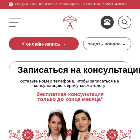
скидка 10% на любые процедуры, если Вас зовут Алёна
⚡ онлайн-запись →
задать вопрос →
Записаться на консультацию
оставьте номер телефона, чтобы записаться на
3-й Павелецки
+7 (499) 444-10-23
консультацию к врачу-косметологу
бесплатная консультация
только до конца месяца*
ны
Акции
О клинике
найти.
+7
ОСТАВИТЬ ЗАЯВКУ