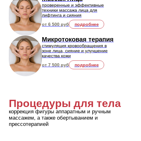
Неврология
лечение боли, мигрени, остеопатия,
рефлексотерапия и широкий спектр других
процедур
новинка!
Лечение мигрени
авторское и инновационное лечение
моноклональными антителами, которое
избавит вас от мигрени раз и навсегда
от 36 000 руб.
подробнее
Остеопатическое
лечение
техники для восстановления
подвижности, устранения боли и
улучшения работы организма
от 10 000 руб
подробнее