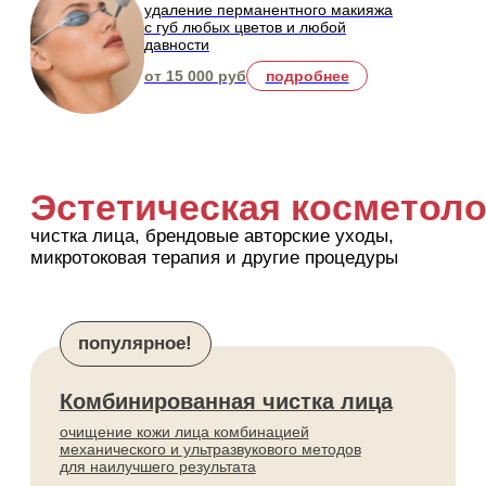
крови, уменьшение отеков,
улучшение тонуса кожи
от 2 500 руб
подробнее
Лечение кожи
составление плана лечения акне, пигментации,
купероза, розацея, рубцов и других
несовершенств кожи
популярное!
Лечение пигментации
терапия гиперпигментация различного
происхождения и выравнивание тона кожи
сочетанными протоколами
от 12 000 руб.