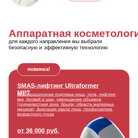
Фототерапия BBL
лечение акне, пигментации,
сосудов, купероза, омоложение,
термолифтинг
от 9 000 руб
подробнее
RF-лифтинг Vivace
подтяжка кожи, улучшение
рельефа, уменьшение морщин,
коррекция рубцов
от 21 000 руб
подробнее
Омоложение PicoSure
лечение пигментации, шлифовка
рубцов, лечение постакне, эффект
фотошопа
от 20 000 руб
подробнее
Фотодинамическая
терапия HELEO 4
лечение спектра проблем кожи
световой терапией
от 8 000 руб
подробнее
новинка
Лазерная эпиляция
Candela (александрит)
золотой стандарт лазерной
эпиляции во всем мире