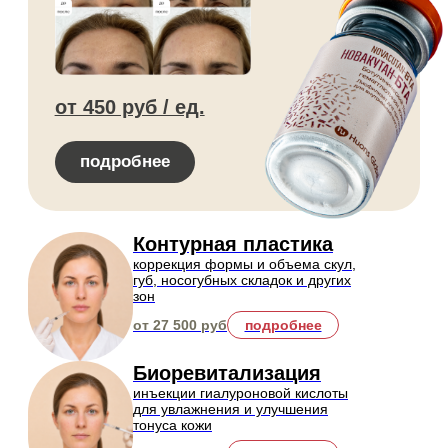
от 8 000 / сеанс
подробнее
Удаление татуажа
бровей
безопасное удаление перманента
лазером
от 9 000 руб
подробнее
Удаление татуажа век
ювелирное сведение стрелок с век
пикосекундным лазером PicoSure
PRO
от 15 000 руб
подробнее
Удаление татуажа губ
удаление перманентного макияжа
с губ любых цветов и любой
давности
от 15 000 руб
подробнее