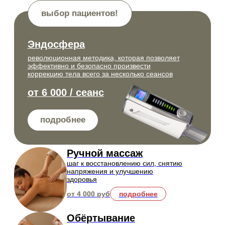
Иглорефлексотерапия
воздействие на активные точки
тела (иглы, массаж) для
стимуляции саморегуляции и
снятия боли
от 5 000 руб
подробнее
Суггестивная терапия
психотерапевтический метод для
коррекции состояний и улучшения
самочувствия
от 12 000 руб
подробнее
Коллагенотерапия
восстановление суставов, связок и
уменьшение боли при
неврологических проблемах
от 6 000 руб
подробнее
Плазмотерапия
обогащенная плазма для
стимуляции заживления
поврежденных нервов, суставов и
снятия бол
от 14 000 руб
подробнее