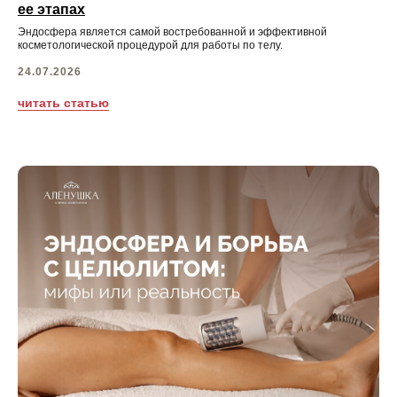
ее этапах
Эстетическая косметология
Эндосфера является самой востребованной и эффективной
Процедуры для тела
косметологической процедурой для работы по телу.
Лечение кожи
24.07.2026
Консультации специалистов
читать статью
Неврология
Анализы
Онлайн-услуги
все услуги →
прайс →
О
клинике
Контакты
Специалисты
Оборудование и препараты