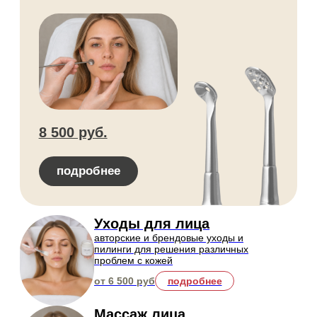
подробнее
Лечение акне
терапия угревой сыпи,
воспалений и предотвращение
появления новых высыпаний
от 5 000 руб
подробнее
Лечение сосудов
лечение купероза и розацеа,
коррекция сосудистых патологий
от 9 000 руб
подробнее
Лечение постакне
коррекция стойких изменений
кожи, которые остаются после
акне
от 29 000 руб
подробнее
Лечение рубцов
коррекция и сглаживание (после
травм и др) для улучшения
текстуры и рельефа кожи
от 8 000 руб
подробнее